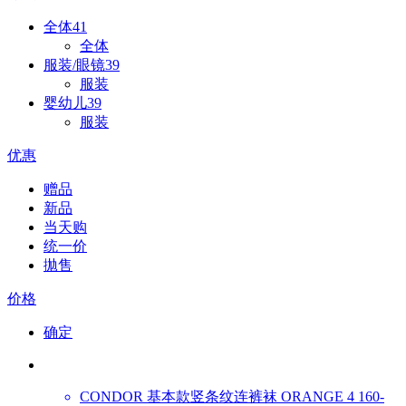
全体
41
全体
服装/眼镜
39
服装
婴幼儿
39
服装
优惠
赠品
新品
当天购
统一价
拋售
价格
确定
CONDOR
基本款竖条纹连裤袜 ORANGE 4 160-