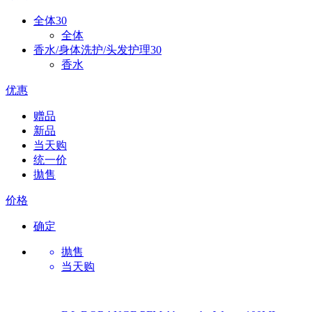
全体
30
全体
香水/身体洗护/头发护理
30
香水
优惠
赠品
新品
当天购
统一价
拋售
价格
确定
抛售
当天购