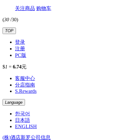
关注商品
购物车
(
30
/
30
)
TOP
登录
注册
PC版
$
1
=
6.74
元
客服中心
分店指南
S.Rewards
Language
한국어
日本語
ENGLISH
(株)酒店新罗公司信息