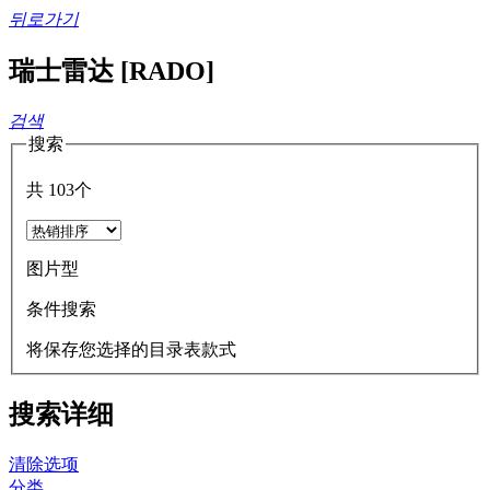
뒤로가기
瑞士雷达 [RADO]
검색
搜索
共
103
个
图片型
条件搜索
将保存您选择的目录表款式
搜索详细
清除选项
分类