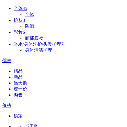
全体
45
全体
护肤
3
防晒
彩妆
6
面部底妆
香水/身体洗护/头发护理
7
身体清洁护理
优惠
赠品
新品
当天购
统一价
拋售
价格
确定
当天购