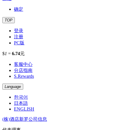
确定
TOP
登录
注册
PC版
$
1
=
6.74
元
客服中心
分店指南
S.Rewards
Language
한국어
日本語
ENGLISH
(株)酒店新罗公司信息
代表理事