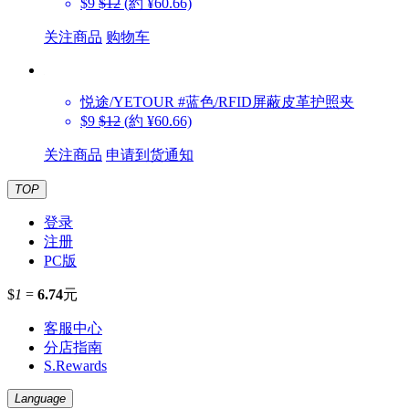
$9
$12
(約 ¥60.66)
关注商品
购物车
悦途/YETOUR
#蓝色/RFID屏蔽皮革护照夹
$9
$12
(約 ¥60.66)
关注商品
申请到货通知
TOP
登录
注册
PC版
$
1
=
6.74
元
客服中心
分店指南
S.Rewards
Language