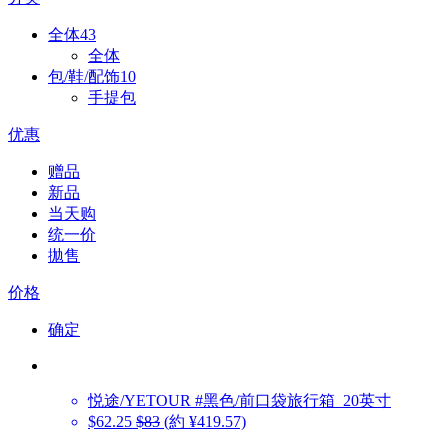
全体
43
全体
包/鞋/配饰
10
手提包
优惠
赠品
新品
当天购
统一价
拋售
价格
确定
悦途/YETOUR
#黑色/前口袋旅行箱_20英寸
$62.25
$83
(約 ¥419.57)