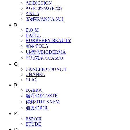
ADDICTION
AGE20'S/AGE20S
ANUA
安娜苏/ANNA SUI
B
B.O.M
BAELL
BURBERRY BEAUTY
宝丽/POLA
贝德玛/BIODERMA
毕加索/PICCASSO
C
CANCER COUNCIL
CHANEL
CLIO
D
DAERA
黛珂/DECORTE
得鲜/THE SAEM
迪奥/DIOR
E
ESPOIR
ETUDE
F