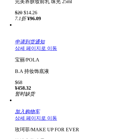
完美养肤妆前乳 珠光 25ml
$20
$14.26
7.1
折
¥96.09
申请到货通知
상세 페이지로 이동
宝丽/POLA
B.A 持妆饰底液
$68
¥458.32
暂时缺货
加入购物车
상세 페이지로 이동
玫珂菲/MAKE UP FOR EVER