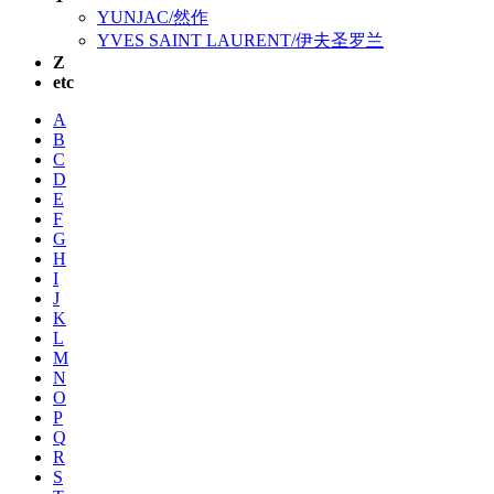
YUNJAC/然作
YVES SAINT LAURENT/伊夫圣罗兰
Z
etc
A
B
C
D
E
F
G
H
I
J
K
L
M
N
O
P
Q
R
S