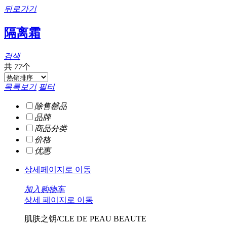
뒤로가기
隔离霜
검색
共
77
个
목록보기
필터
除售罄品
品牌
商品分类
价格
优惠
상세페이지로 이동
加入购物车
상세 페이지로 이동
肌肤之钥/CLE DE PEAU BEAUTE