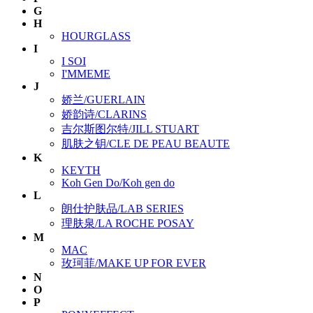
G
H
HOURGLASS
I
I SOI
I'MMEME
J
娇兰/GUERLAIN
娇韵诗/CLARINS
吉尔斯图尔特/JILL STUART
肌肤之钥/CLE DE PEAU BEAUTE
K
KEYTH
Koh Gen Do/Koh gen do
L
朗仕护肤品/LAB SERIES
理肤泉/LA ROCHE POSAY
M
MAC
玫珂菲/MAKE UP FOR EVER
N
O
P