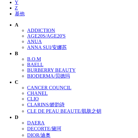
Y
Z
基他
A
ADDICTION
AGE20S/AGE20'S
ANUA
ANNA SUI/安娜苏
B
B.O.M
BAELL
BURBERRY BEAUTY
BIODERMA/贝德玛
C
CANCER COUNCIL
CHANEL
CLIO
CLARINS/娇韵诗
CLE DE PEAU BEAUTE/肌肤之钥
D
DAERA
DECORTE/黛珂
DIOR/迪奥