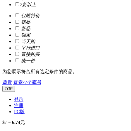
7折以上
仅限特价
赠品
新品
独家
当天购
平行进口
直接购买
统一价
为您展示符合所有选定条件的商品。
重置
查看
77
个商品
TOP
登录
注册
PC版
$
1
=
6.74
元