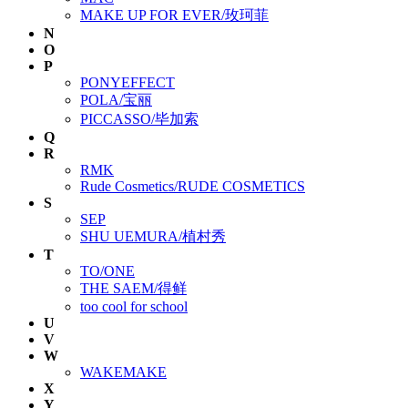
MAKE UP FOR EVER/玫珂菲
N
O
P
PONYEFFECT
POLA/宝丽
PICCASSO/毕加索
Q
R
RMK
Rude Cosmetics/RUDE COSMETICS
S
SEP
SHU UEMURA/植村秀
T
TO/ONE
THE SAEM/得鲜
too cool for school
U
V
W
WAKEMAKE
X
Y