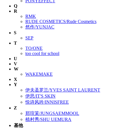
PONYEFFECT
Q
R
RMK
RUDE COSMETICS/Rude Cosmetics
然作/YUNJAC
S
SEP
T
TO/ONE
too cool for school
U
V
W
WAKEMAKE
X
Y
伊夫圣罗兰/YVES SAINT LAURENT
伊思/IT'S SKIN
悦诗风吟/INNISFREE
Z
郑瑄茉/JUNGSAEMMOOL
植村秀/SHU UEMURA
基他