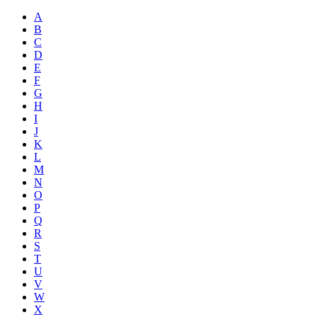
A
B
C
D
E
F
G
H
I
J
K
L
M
N
O
P
Q
R
S
T
U
V
W
X