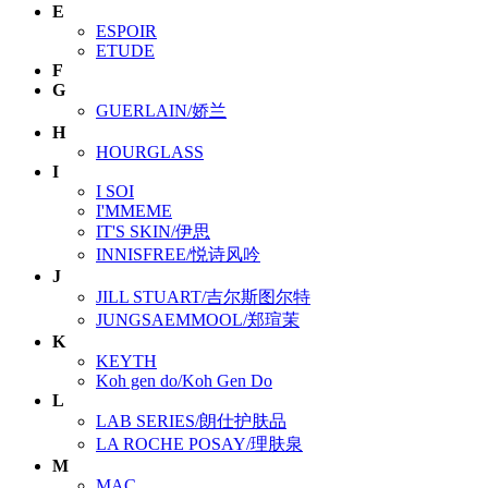
E
ESPOIR
ETUDE
F
G
GUERLAIN/娇兰
H
HOURGLASS
I
I SOI
I'MMEME
IT'S SKIN/伊思
INNISFREE/悦诗风吟
J
JILL STUART/吉尔斯图尔特
JUNGSAEMMOOL/郑瑄茉
K
KEYTH
Koh gen do/Koh Gen Do
L
LAB SERIES/朗仕护肤品
LA ROCHE POSAY/理肤泉
M
MAC