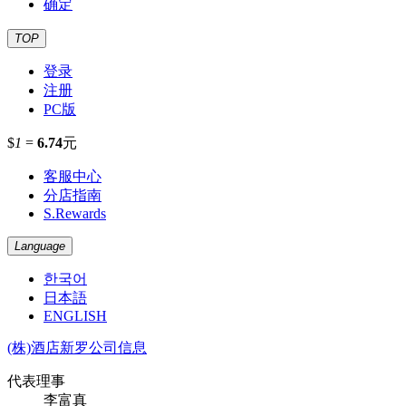
确定
TOP
登录
注册
PC版
$
1
=
6.74
元
客服中心
分店指南
S.Rewards
Language
한국어
日本語
ENGLISH
(株)酒店新罗公司信息
代表理事
李富真