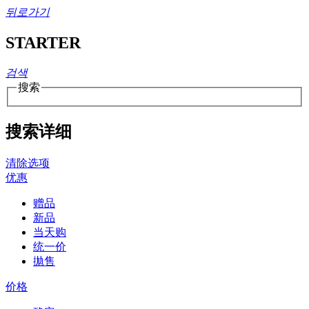
뒤로가기
STARTER
검색
搜索
搜索详细
清除选项
优惠
赠品
新品
当天购
统一价
拋售
价格