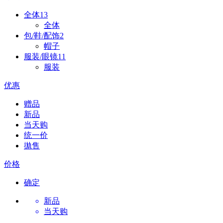
全体
13
全体
包/鞋/配饰
2
帽子
服装/眼镜
11
服装
优惠
赠品
新品
当天购
统一价
拋售
价格
确定
新品
当天购