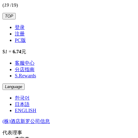
(
19
/
19
)
TOP
登录
注册
PC版
$
1
=
6.74
元
客服中心
分店指南
S.Rewards
Language
한국어
日本語
ENGLISH
(株)酒店新罗公司信息
代表理事