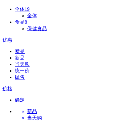
全体
19
全体
食品
8
保健食品
优惠
赠品
新品
当天购
统一价
拋售
价格
确定
新品
当天购