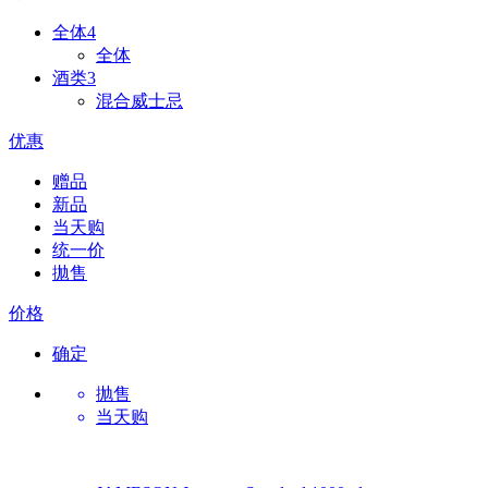
全体
4
全体
酒类
3
混合威士忌
优惠
赠品
新品
当天购
统一价
拋售
价格
确定
抛售
当天购