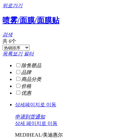
뒤로가기
喷雾/面膜/面膜贴
검색
共
6
个
목록보기
필터
除售罄品
品牌
商品分类
价格
优惠
상세페이지로 이동
申请到货通知
상세 페이지로 이동
MEDIHEAL/美迪惠尔