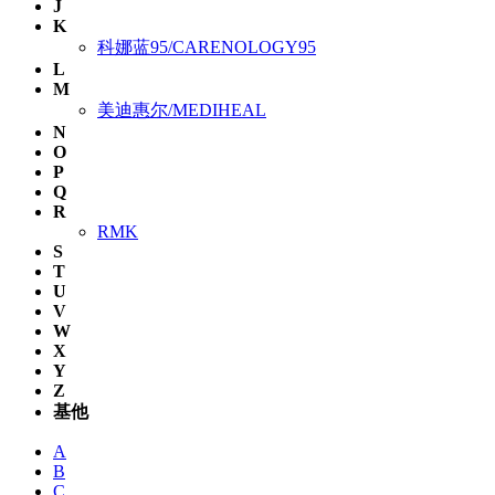
J
K
科娜蓝95/CARENOLOGY95
L
M
美迪惠尔/MEDIHEAL
N
O
P
Q
R
RMK
S
T
U
V
W
X
Y
Z
基他
A
B
C