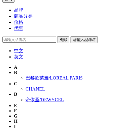
品牌
商品分类
价格
优惠
删除
请输入品牌名
中文
英文
A
B
巴黎欧莱雅/LOREAL PARIS
C
CHANEL
D
帝依圣/DEWYCEL
E
F
G
H
I