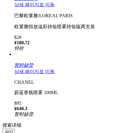
상세 페이지로 이동
巴黎欧莱雅/LOREAL PARIS
欧莱雅恒放溢彩持妆喷雾持妆版两支装
$28
¥188.72
特价
暂时缺货
상세 페이지로 이동
CHANEL
蔚蓝香氛喷雾 100ML
$95
¥640.3
暂时缺货
搜索详细
닫기