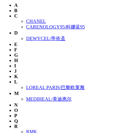
A
B
C
CHANEL
CARENOLOGY95/科娜蓝95
D
DEWYCEL/帝依圣
E
F
G
H
I
J
K
L
LOREAL PARIS/巴黎欧莱雅
M
MEDIHEAL/美迪惠尔
N
O
P
Q
R
RMK