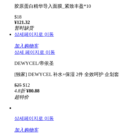
胶原蛋白精华导入面膜_紧致丰盈*10
$18
¥121.32
暂时缺货
상세페이지로 이동
加入购物车
상세 페이지로 이동
DEWYCEL/帝依圣
[独家] DEWYCEL 补水+保湿 2件 全效呵护 企划套
$25
$12
4.8
折
¥80.88
超特价
상세페이지로 이동
加入购物车