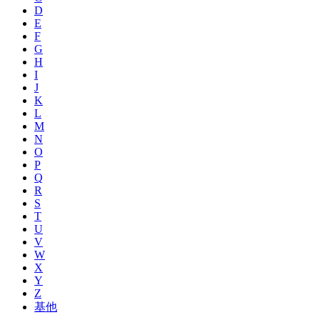
D
E
F
G
H
I
J
K
L
M
N
O
P
Q
R
S
T
U
V
W
X
Y
Z
基他