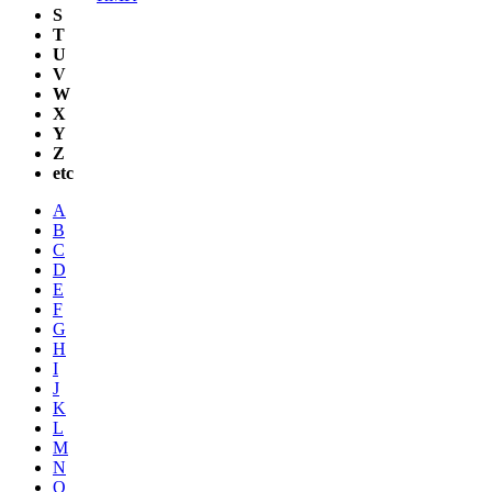
S
T
U
V
W
X
Y
Z
etc
A
B
C
D
E
F
G
H
I
J
K
L
M
N
O