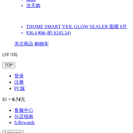
当天购
THOME
SMART VEIL GLOW SEALER 面膜 6片
$36.4
$56
(約 ¥245.34)
关注商品
购物车
(
18
/
18
)
TOP
登录
注册
PC版
$
1
=
6.74
元
客服中心
分店指南
S.Rewards