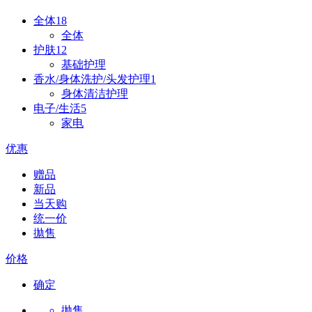
全体
18
全体
护肤
12
基础护理
香水/身体洗护/头发护理
1
身体清洁护理
电子/生活
5
家电
优惠
赠品
新品
当天购
统一价
拋售
价格
确定
抛售