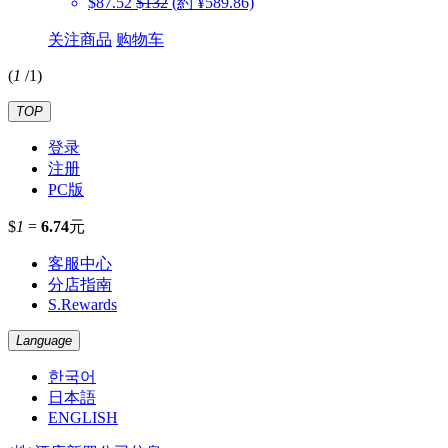
$87.52
$132
(約 ¥589.86)
关注商品
购物车
(
1
/
1
)
TOP
登录
注册
PC版
$
1
=
6.74
元
客服中心
分店指南
S.Rewards
Language
한국어
日本語
ENGLISH