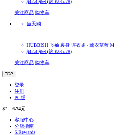
$42.4
$53
(約 ¥285.78)
关注商品
购物车
当天购
HUBBISH
飞袖 裹身 连衣裙 - 薰衣草蓝 M
$42.4
$53
(約 ¥285.78)
关注商品
购物车
TOP
登录
注册
PC版
$
1
=
6.74
元
客服中心
分店指南
S.Rewards