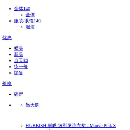
全体
140
全体
服装/眼镜
140
服装
优惠
赠品
新品
当天购
统一价
拋售
价格
确定
当天购
HUBBISH
喇叭 波列罗连衣裙 - Mauve Pink S