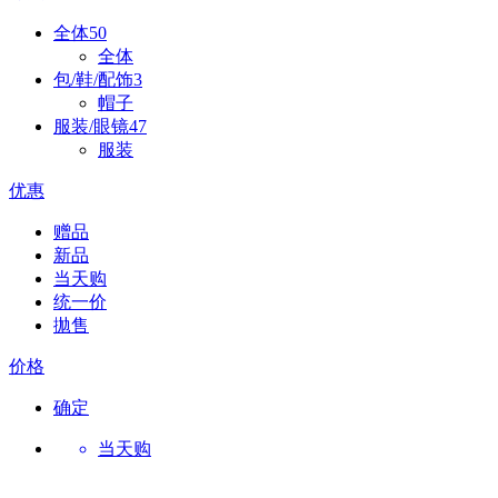
全体
50
全体
包/鞋/配饰
3
帽子
服装/眼镜
47
服装
优惠
赠品
新品
当天购
统一价
拋售
价格
确定
当天购