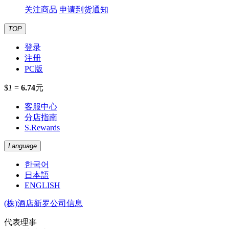
关注商品
申请到货通知
TOP
登录
注册
PC版
$
1
=
6.74
元
客服中心
分店指南
S.Rewards
Language
한국어
日本語
ENGLISH
(株)酒店新罗公司信息
代表理事