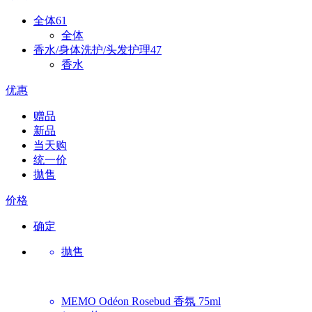
全体
61
全体
香水/身体洗护/头发护理
47
香水
优惠
赠品
新品
当天购
统一价
拋售
价格
确定
抛售
MEMO
Odéon Rosebud 香氛 75ml