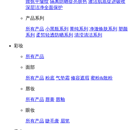
致抚平皱纹
隔离防晒提亮肤色
激活肌底促进吸收
深层洁净全面保护
产品系列
所有产品
小黑瓶系列
菁纯系列
净澈焕肤系列
塑颜
系列
柔皙轻透防晒系列
清滢清洁系列
彩妆
所有产品
面部
所有产品
粉底
气垫霜
修容遮瑕
蜜粉&散粉
唇妆
所有产品
唇膏
唇釉
眼妆
所有产品
睫毛膏
眉笔