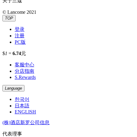
关于兰蔻
© Lancome 2021
TOP
登录
注册
PC版
$
1
=
6.74
元
客服中心
分店指南
S.Rewards
Language
한국어
日本語
ENGLISH
(株)酒店新罗公司信息
代表理事