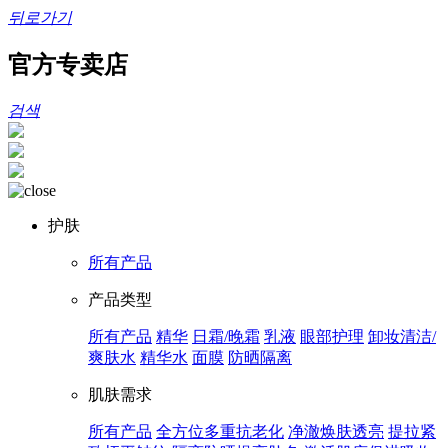
뒤로가기
官方专卖店
검색
护肤
所有产品
产品类型
所有产品
精华
日霜/晚霜
乳液
眼部护理
卸妆清洁/
爽肤水
精华水
面膜
防晒隔离
肌肤需求
所有产品
全方位多重抗老化
净澈焕肤透亮
提拉紧