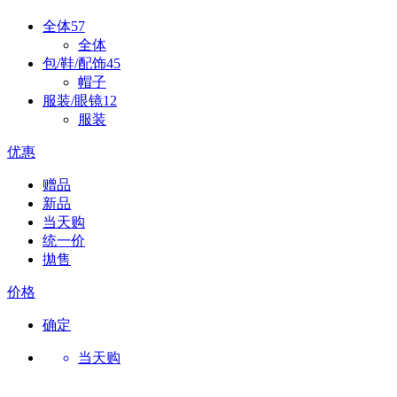
全体
57
全体
包/鞋/配饰
45
帽子
服装/眼镜
12
服装
优惠
赠品
新品
当天购
统一价
拋售
价格
确定
当天购