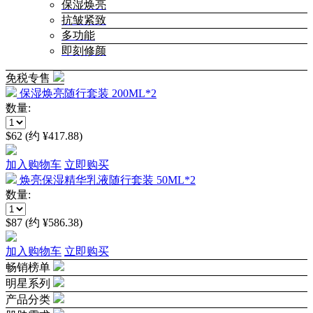
保湿焕亮
抗皱紧致
多功能
即刻修颜
免税专售
保湿焕亮随行套装 200ML*2
数量:
$62 (约 ¥417.88)
加入购物车
立即购买
焕亮保湿精华乳液随行套装 50ML*2
数量:
$87 (约 ¥586.38)
加入购物车
立即购买
畅销榜单
明星系列
产品分类