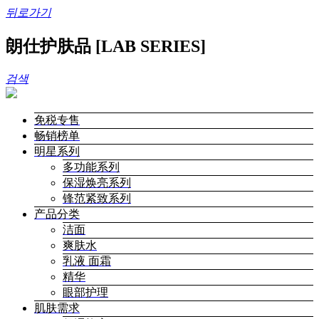
뒤로가기
朗仕护肤品 [LAB SERIES]
검색
免税专售
畅销榜单
明星系列
多功能系列
保湿焕亮系列
锋范紧致系列
产品分类
洁面
爽肤水
乳液 面霜
精华
眼部护理
肌肤需求