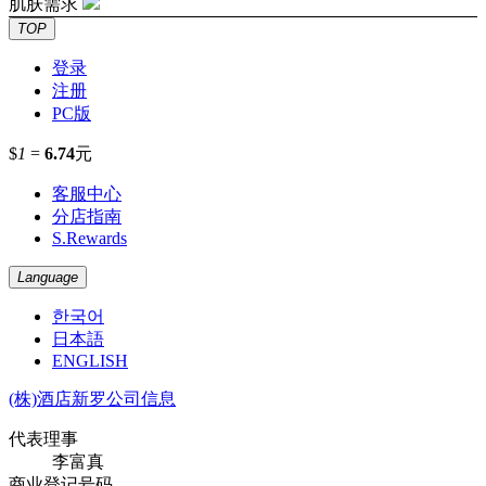
肌肤需求
TOP
登录
注册
PC版
$
1
=
6.74
元
客服中心
分店指南
S.Rewards
Language
한국어
日本語
ENGLISH
(株)酒店新罗公司信息
代表理事
李富真
商业登记号码