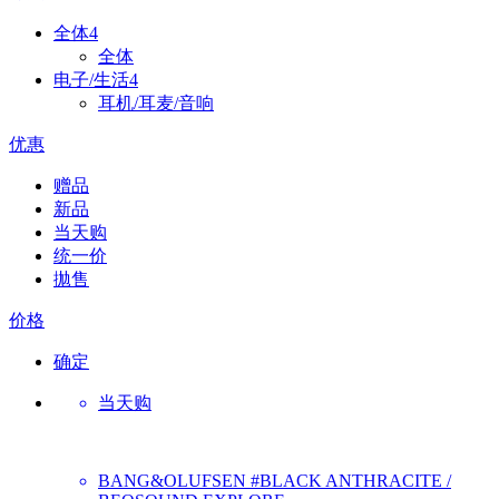
全体
4
全体
电子/生活
4
耳机/耳麦/音响
优惠
赠品
新品
当天购
统一价
拋售
价格
确定
当天购
BANG&OLUFSEN
#BLACK ANTHRACITE /