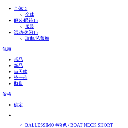
全体
15
全体
服装/眼镜
15
服装
运动/休闲
15
瑜伽/芭蕾舞
优惠
赠品
新品
当天购
统一价
拋售
价格
确定
BALLESSIMO
#粉色 / BOAT NECK SHORT