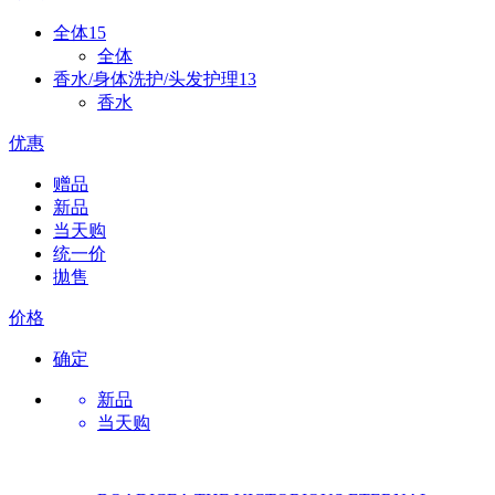
全体
15
全体
香水/身体洗护/头发护理
13
香水
优惠
赠品
新品
当天购
统一价
拋售
价格
确定
新品
当天购