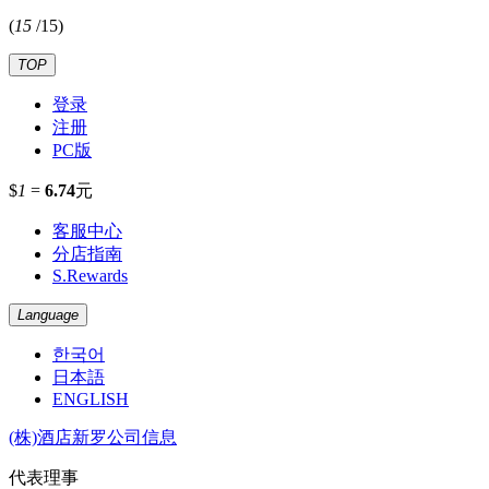
(
15
/
15
)
TOP
登录
注册
PC版
$
1
=
6.74
元
客服中心
分店指南
S.Rewards
Language
한국어
日本語
ENGLISH
(株)酒店新罗公司信息
代表理事