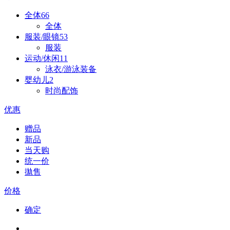
全体
66
全体
服装/眼镜
53
服装
运动/休闲
11
泳衣/游泳装备
婴幼儿
2
时尚配饰
优惠
赠品
新品
当天购
统一价
拋售
价格
确定