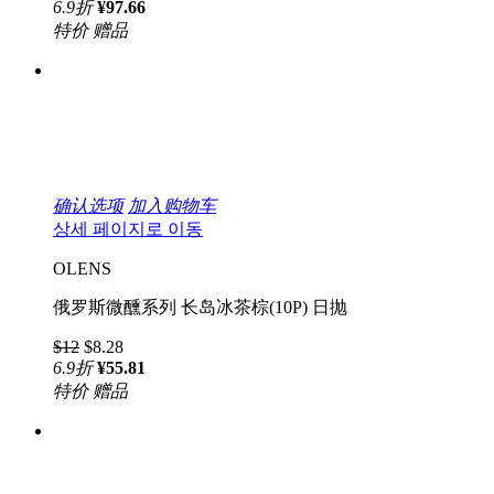
6.9
折
¥97.66
特价
赠品
确认选项
加入购物车
상세 페이지로 이동
OLENS
俄罗斯微醺系列 长岛冰茶棕(10P) 日抛
$12
$8.28
6.9
折
¥55.81
特价
赠品