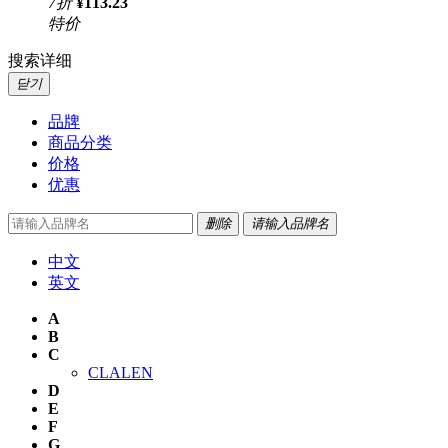
7
折
¥113.23
特价
搜索详细
닫기
品牌
商品分类
价格
优惠
删除
请输入品牌名
中文
英文
A
B
C
CLALEN
D
E
F
G