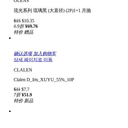
OLENS
琉光系列 琉璃黑 (大直径) (2P)1+1 月抛
$15
$10.35
6.9
折
¥69.76
特价
赠品
确认选项
加入购物车
상세 페이지로 이동
CLALEN
Clalen D_Iris_XUYU_55%_10P
$11
$7.7
7
折
¥51.9
特价
新品