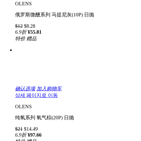
OLENS
俄罗斯微醺系列 马提尼灰(10P) 日抛
$12
$8.28
6.9
折
¥55.81
特价
赠品
确认选项
加入购物车
상세 페이지로 이동
OLENS
纯氧系列 氧气棕(20P) 日抛
$21
$14.49
6.9
折
¥97.66