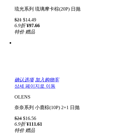
琉光系列 琉璃摩卡棕(20P) 日抛
$21
$14.49
6.9
折
¥97.66
特价
赠品
确认选项
加入购物车
상세 페이지로 이동
OLENS
奈奈系列 小鹿棕(10P) 2+1 日抛
$24
$16.56
6.9
折
¥111.61
特价
赠品