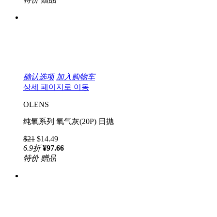
确认选项
加入购物车
상세 페이지로 이동
OLENS
纯氧系列 氧气灰(20P) 日抛
$21
$14.49
6.9
折
¥97.66
特价
赠品