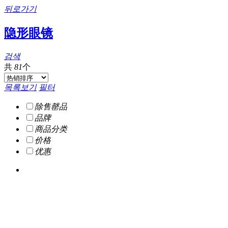
뒤로가기
隐形眼镜
검색
共
81
个
목록보기
필터
除售罄品
品牌
商品分类
价格
优惠