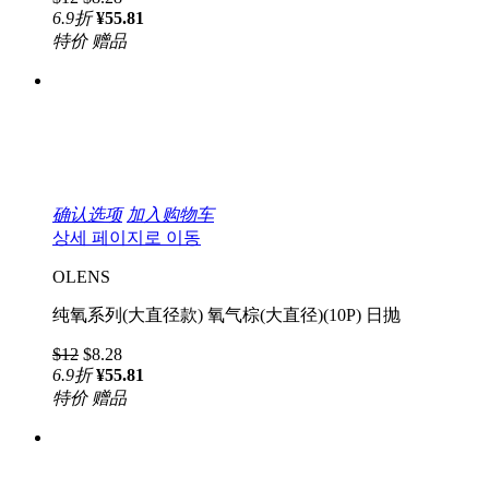
6.9
折
¥55.81
特价
赠品
确认选项
加入购物车
상세 페이지로 이동
OLENS
纯氧系列(大直径款) 氧气棕(大直径)(10P) 日抛
$12
$8.28
6.9
折
¥55.81
特价
赠品