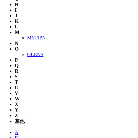
H
I
J
K
L
M
MYFIPN
N
O
OLENS
P
Q
R
S
T
U
V
W
X
Y
Z
基他
A
B