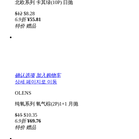
北欧系列 卡其绿(10P) 日抛
$12
$8.28
6.9
折
¥55.81
特价
赠品
确认选项
加入购物车
상세 페이지로 이동
OLENS
纯氧系列 氧气棕(2P)1+1 月抛
$15
$10.35
6.9
折
¥69.76
特价
赠品