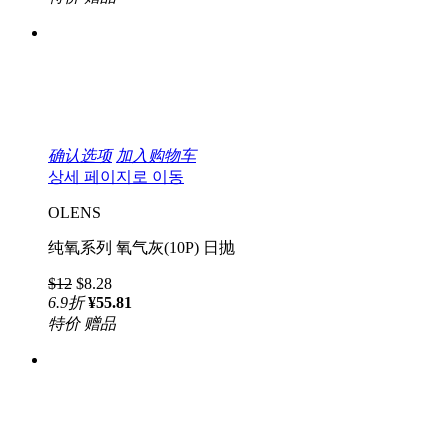
确认选项
加入购物车
상세 페이지로 이동
OLENS
纯氧系列 氧气灰(10P) 日抛
$12
$8.28
6.9
折
¥55.81
特价
赠品