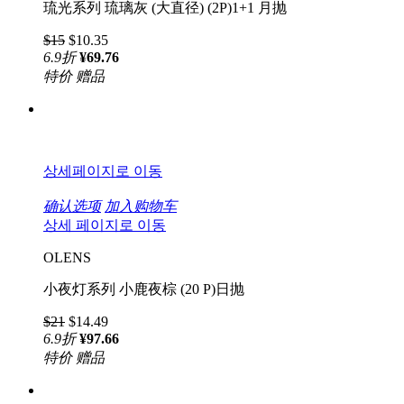
琉光系列 琉璃灰 (大直径) (2P)1+1 月抛
$15
$10.35
6.9
折
¥69.76
特价
赠品
상세페이지로 이동
确认选项
加入购物车
상세 페이지로 이동
OLENS
小夜灯系列 小鹿夜棕 (20 P)日抛
$21
$14.49
6.9
折
¥97.66
特价
赠品