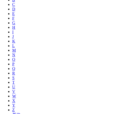
C
D
E
F
G
H
I
J
K
L
M
N
O
P
Q
R
S
T
U
V
W
X
Y
Z