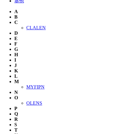
基他
A
B
C
CLALEN
D
E
F
G
H
I
J
K
L
M
MYFIPN
N
O
OLENS
P
Q
R
S
T