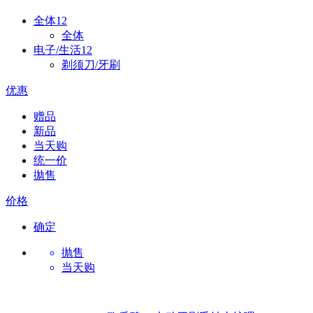
全体
12
全体
电子/生活
12
剃须刀/牙刷
优惠
赠品
新品
当天购
统一价
拋售
价格
确定
抛售
当天购