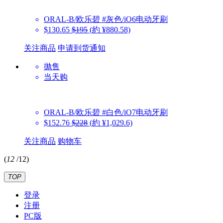
ORAL-B/欧乐碧
#灰色/iO6电动牙刷
$130.65
$195
(約 ¥880.58)
关注商品
申请到货通知
抛售
当天购
ORAL-B/欧乐碧
#白色/iO7电动牙刷
$152.76
$228
(約 ¥1,029.6)
关注商品
购物车
(
12
/
12
)
TOP
登录
注册
PC版