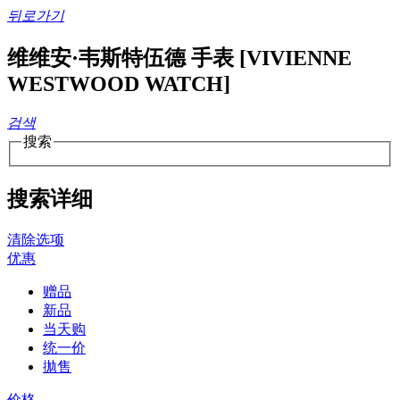
뒤로가기
维维安·韦斯特伍德 手表 [VIVIENNE
WESTWOOD WATCH]
검색
搜索
搜索详细
清除选项
优惠
赠品
新品
当天购
统一价
拋售
价格