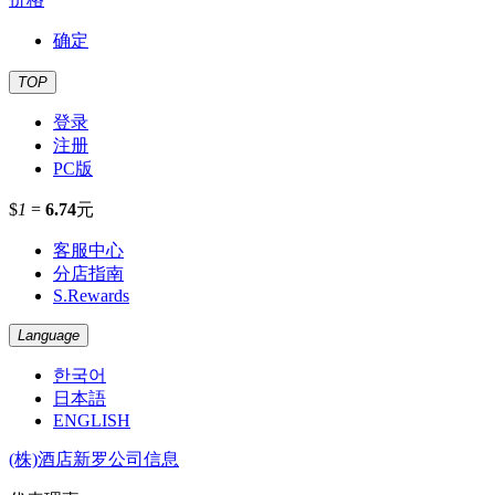
确定
TOP
登录
注册
PC版
$
1
=
6.74
元
客服中心
分店指南
S.Rewards
Language
한국어
日本語
ENGLISH
(株)酒店新罗公司信息