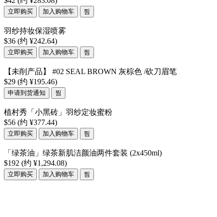
$42
(约 ¥283.08)
立即购买
加入购物车
찜
羽纱持妆保湿喷雾
$36
(约 ¥242.64)
立即购买
加入购物车
찜
【未削产品】 #02 SEAL BROWN 灰棕色 /砍刀眉笔
$29
(约 ¥195.46)
申请到货通知
찜
植村秀「小黑砖」羽纱定妆蜜粉
$56
(约 ¥377.44)
立即购买
加入购物车
찜
「绿茶油」绿茶新肌洁颜油两件套装 (2x450ml)
$192
(约 ¥1,294.08)
立即购买
加入购物车
찜