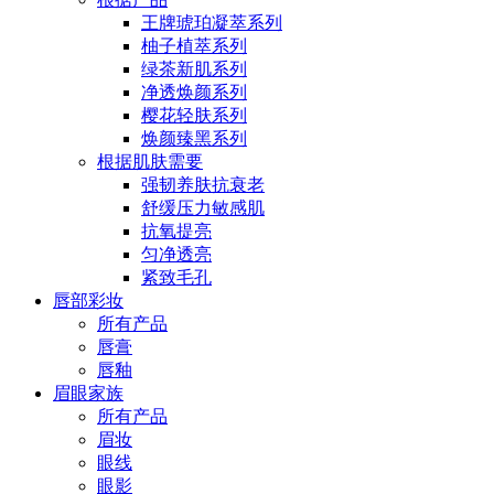
王牌琥珀凝萃系列
柚子植萃系列
绿茶新肌系列
净透焕颜系列
樱花轻肤系列
焕颜臻黑系列
根据肌肤需要
强韧养肤抗衰老
舒缓压力敏感肌
抗氧提亮
匀净透亮
紧致毛孔
唇部彩妆
所有产品
唇膏
唇釉
眉眼家族
所有产品
眉妆
眼线
眼影