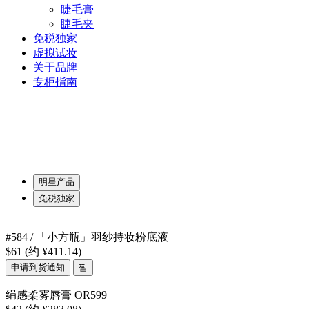
睫毛膏
睫毛夹
免税独家
虚拟试妆
关于品牌
专柜指南
明星产品
免税独家
#584 / 「小方瓶」羽纱持妆粉底液
$61
(约 ¥411.14)
申请到货通知
찜
绢感柔雾唇膏 OR599