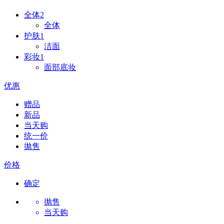
全体
2
全体
护肤
1
洁面
彩妆
1
面部底妆
优惠
赠品
新品
当天购
统一价
拋售
价格
确定
抛售
当天购