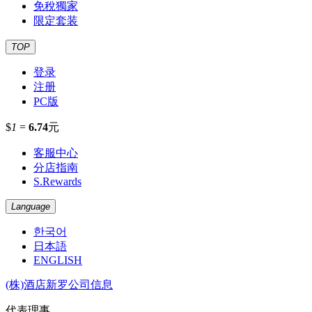
免稅獨家
限定套装
TOP
登录
注册
PC版
$
1
=
6.74
元
客服中心
分店指南
S.Rewards
Language
한국어
日本語
ENGLISH
(株)酒店新罗公司信息
代表理事