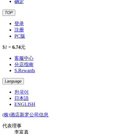
确定
TOP
登录
注册
PC版
$
1
=
6.74
元
客服中心
分店指南
S.Rewards
Language
한국어
日本語
ENGLISH
(株)酒店新罗公司信息
代表理事
李富真