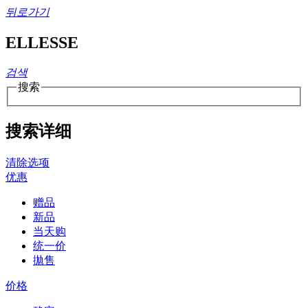
뒤로가기
ELLESSE
검색
搜索
搜索详细
清除选项
优惠
赠品
新品
当天购
统一价
拋售
价格