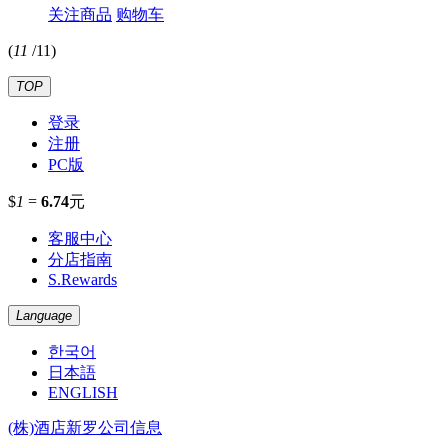
关注商品
购物车
(
11
/
11
)
TOP
登录
注册
PC版
$
1
=
6.74
元
客服中心
分店指南
S.Rewards
Language
한국어
日本語
ENGLISH
(株)酒店新罗公司信息