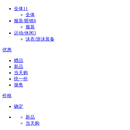
全体
11
全体
服装/眼镜
8
服装
运动/休闲
3
泳衣/游泳装备
优惠
赠品
新品
当天购
统一价
拋售
价格
确定
新品
当天购