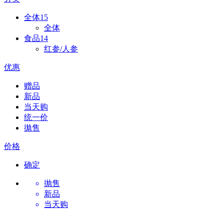
全体
15
全体
食品
14
红参/人参
优惠
赠品
新品
当天购
统一价
拋售
价格
确定
抛售
新品
当天购