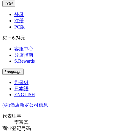
TOP
登录
注册
PC版
$
1
=
6.74
元
客服中心
分店指南
S.Rewards
Language
한국어
日本語
ENGLISH
(株)酒店新罗公司信息
代表理事
李富真
商业登记号码