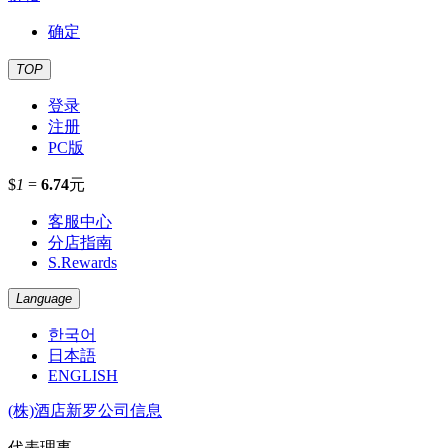
确定
TOP
登录
注册
PC版
$
1
=
6.74
元
客服中心
分店指南
S.Rewards
Language
한국어
日本語
ENGLISH
(株)酒店新罗公司信息
代表理事