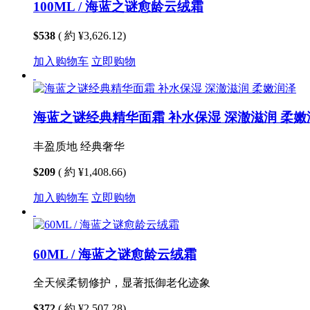
100ML / 海蓝之谜愈龄云绒霜
$538
( 約 ¥3,626.12)
加入购物车
立即购物
海蓝之谜经典精华面霜 补水保湿 深澈滋润 柔嫩
丰盈质地 经典奢华
$209
( 約 ¥1,408.66)
加入购物车
立即购物
60ML / 海蓝之谜愈龄云绒霜
全天候柔韧修护，显著抵御老化迹象
$372
( 約 ¥2,507.28)