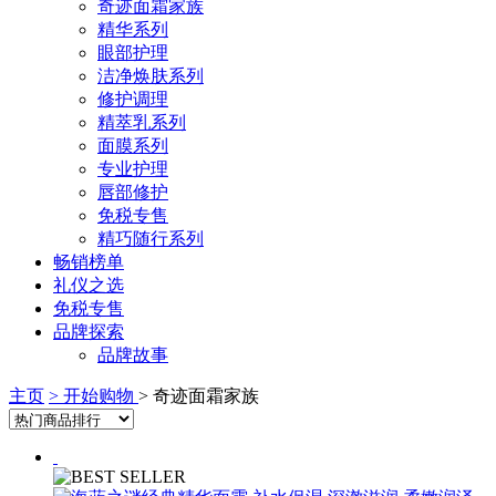
奇迹面霜家族
精华系列
眼部护理
洁净焕肤系列
修护调理
精萃乳系列
面膜系列
专业护理
唇部修护
免税专售
精巧随行系列
畅销榜单
礼仪之选
免税专售
品牌探索
品牌故事
主页
> 开始购物
> 奇迹面霜家族