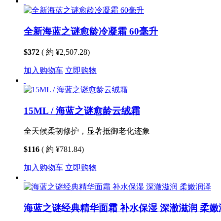
全新海蓝之谜愈龄冷凝霜​ 60毫升
$372
( 約 ¥2,507.28)
加入购物车
立即购物
15ML / 海蓝之谜愈龄云绒霜
全天候柔韧修护，显著抵御老化迹象
$116
( 約 ¥781.84)
加入购物车
立即购物
海蓝之谜经典精华面霜 补水保湿 深澈滋润 柔嫩