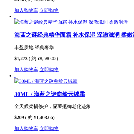
加入购物车
立即购物
海蓝之谜经典精华面霜 补水保湿 深澈滋润 柔嫩
丰盈质地 经典奢华
$1,273
( 約 ¥8,580.02)
加入购物车
立即购物
30ML / 海蓝之谜愈龄云绒霜
全天候柔韧修护，显著抵御老化迹象
$209
( 約 ¥1,408.66)
加入购物车
立即购物