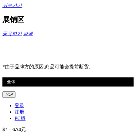
뒤로가기
展销区
공유하기
검색
*由于品牌方的原因,商品可能会提前断货。
TOP
登录
注册
PC版
$
1
=
6.74
元