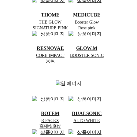
THOME
MEDICUBE
THE GLOW
Booster Glow
SIGNATURE PINK
Rose pink
RESNOVAE
GLOW.M
CORE IMPACT
BOOSTER SONIC
米色
BOTEM
DUALSONIC
R.FACEX
ALTO WHITE
高频按摩仪