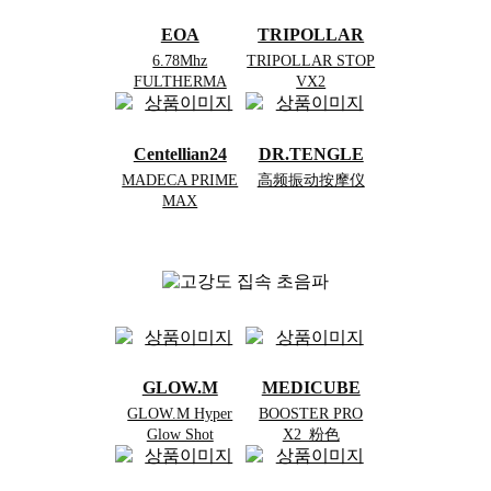
EOA
TRIPOLLAR
6.78Mhz
TRIPOLLAR STOP
FULTHERMA
VX2
Centellian24
DR.TENGLE
MADECA PRIME
高频振动按摩仪
MAX
GLOW.M
MEDICUBE
GLOW.M Hyper
BOOSTER PRO
Glow Shot
X2_粉色