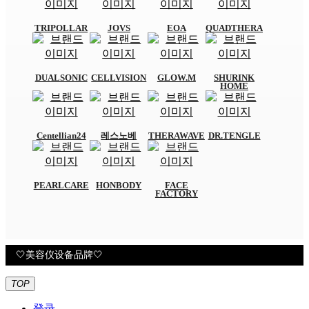
TRIPOLLAR
JOVS
EOA
QUADTHERA
DUALSONIC
CELLVISION
GLOW.M
SHURINK
HOME
Centellian24
레스노베
THERAWAVE
DR.TENGLE
PEARLCARE
HONBODY
FACE
FACTORY
TOP
登录