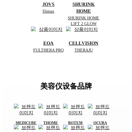
JOVS
SHURINK
HOME
Slimax
SHURINK HOME
LIFT 2 GLOW
EOA
CELLVISION
FULTHERA PRO
THERAJU
美容仪设备品牌
MEDICUBE
THOME
BOTEM
OCURA